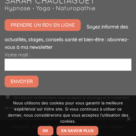
PRENDRE UN RDV EN LIGNE
Soyez informé des
actualités, stages, conseils santé et bien-être : abonnez-
vous à ma newsletter
Votre mail :
En utilisant ce formulaire, vous acceptez le stockage et le traitement
Nous utilisons des cookies pour vous garantir la meilleure
de vos données par ce site.
expérience sur notre site. Si vous continuez à utiliser ce
dernier, nous considérerons que vous acceptez l'utilisation des
cookies.
Copyright 2026 ©
Sarah Chauliaguet
|
Mentions Légales
|
OK
EN SAVOIR PLUS
Réalisation Toile bleue