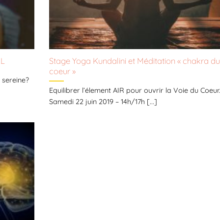
AL
Stage Yoga Kundalini et Méditation « chakra du
coeur »
 sereine?
Equilibrer l’élement AIR pour ouvrir la Voie du Coeur
Samedi 22 juin 2019 – 14h/17h [...]