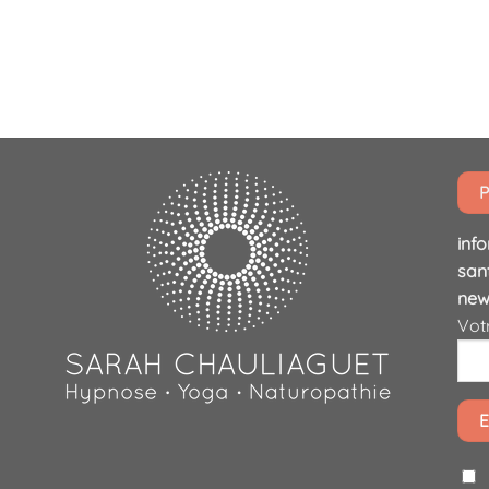
P
info
san
new
Votr