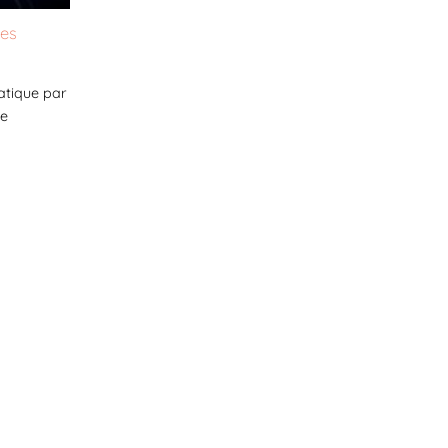
les
atique par
ue