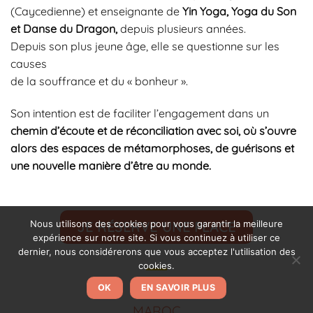
(Caycedienne) et enseignante de
Yin Yoga, Yoga du Son
et Danse du Dragon,
depuis plusieurs années.
Depuis son plus jeune âge, elle se questionne sur les
causes
de la souffrance et du « bonheur ».
Son intention est de faciliter l’engagement dans un
chemin d’écoute et de réconciliation avec soi, où s’ouvre
alors des espaces de métamorphoses, de guérisons et
une nouvelle manière d’être au monde.
Nous utilisons des cookies pour vous garantir la meilleure
JE RÉSERVE UNE PLACE
expérience sur notre site. Si vous continuez à utiliser ce
dernier, nous considérerons que vous acceptez l'utilisation des
cookies.
OK
EN SAVOIR PLUS
MAROC